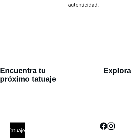
autenticidad.
Ubicació
Encuentra tu 
Explora
n 
próximo tatuaje
Calle 30 
oriente 802, 
San Pedro 
Cholula, 
Tatuajes
Puebla. Cita 