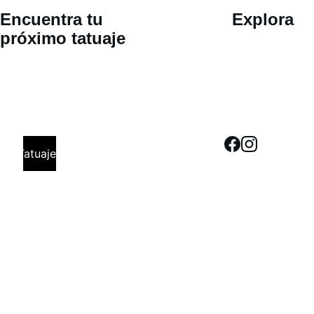
Ubicació
Encuentra tu 
Explora
n 
próximo tatuaje
Calle 30 
oriente 802, 
San Pedro 
Cholula, 
Tatuajes
Puebla. Cita 
Previa