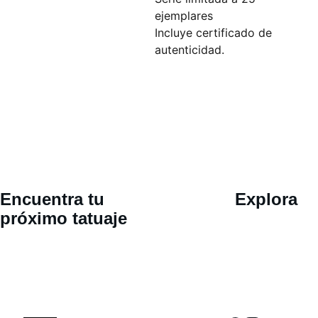
ejemplares
Incluye certificado de
autenticidad.
Ubicació
Encuentra tu 
Explora
n 
próximo tatuaje
Calle 30 
oriente 802, 
San Pedro 