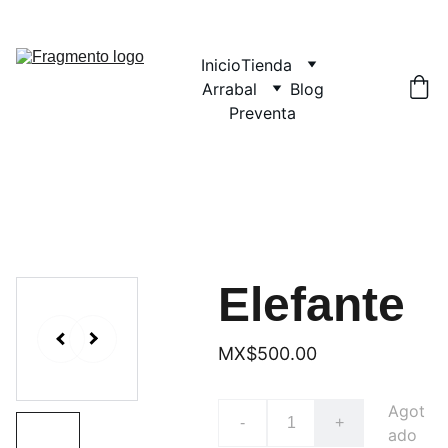
Inicio
Tienda
Arrabal
Blog
Preventa
Elefante
MX$500.00
Agot
-
+
ado