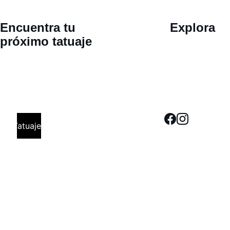
Ubicació
Encuentra tu 
Explora
n 
próximo tatuaje
Calle 30 
oriente 802, 
San Pedro 
Cholula, 
Tatuajes
Puebla. Cita 
Previa