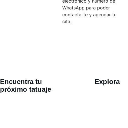
electrónico y numero de
WhatsApp para poder
contactarte y agendar tu
cita.
Ubicació
Encuentra tu 
Explora
n 
próximo tatuaje
Calle 30 
oriente 802, 
San Pedro 