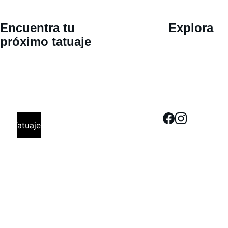
Ubicació
Encuentra tu 
Explora
n 
próximo tatuaje
Calle 30 
oriente 802, 
San Pedro 
Cholula, 
Tatuajes
Puebla. Cita 
Previa