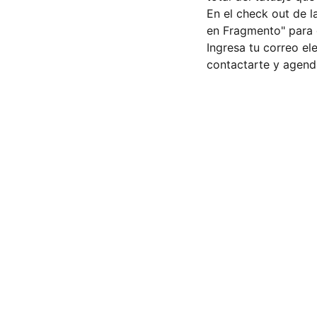
En el check out de 
en Fragmento" para 
Ingresa tu correo e
contactarte y agenda
Ubicación 
Calle 30 oriente 802, San Pedro Cholula, 
Puebla. Cita Previa