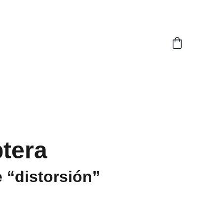
tera
e “distorsión”