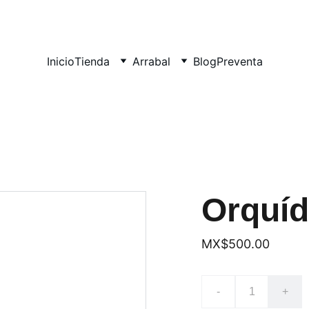
Inicio
Tienda
Arrabal
Blog
Preventa
Orquí
MX$500.00
-
+