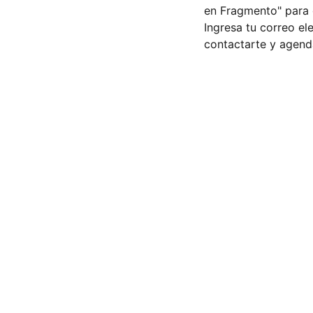
en Fragmento" para 
Ingresa tu correo e
contactarte y agenda
Ubicación 
Calle 30 oriente 802, San Pedro Cholula, 
Puebla. Cita Previa