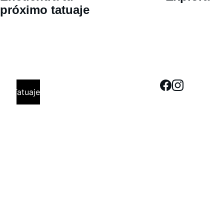
n 
próximo tatuaje
Calle 30 
oriente 802, 
San Pedro 
Cholula, 
Tatuajes
Puebla. Cita 
Previa